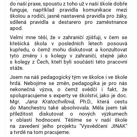
do naší praxe, spoustu z toho už v naší škole dobře
funguje, například pravidla komunikace mezi
školou a rodiči, jasně nastavená pravidla pro žáky,
sdílená pravidla a destarero pro zaměstnance
apod.
Velmi mne těší, že v zahraničí zjišťuji, v čem se
křešická škola v posledních letech posouvá
kupředu, o čemž mohu diskutovat a konzultovat
tyto změny i s kolegy v zahraničí, stejně jako
s kolegy z Čech, kteří byli součástí této pracovní
stáže.
Jsem na náš pedagogický tým ve školce i ve škole
hrdá. Nebojíme se změn, pedagogika je pro nás
nekonečná výzva, o čemž svědčí i fakt, že
spolupracujeme s experty ve školství, jako je
doc.
Mgr.
Jana Kratochvílová
, Ph.D., která cestu
do Manchestru také absolvovala. Měla jsem tak
příležitost diskutovat o nových výzkumech
v oblasti hodnocení. Těšíme se v naší škole
na zavedení jeího projektu "Vysvědčení JINAK"
a tvrdě na tom pracujeme.