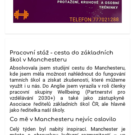
Pracovní stáž - cesta do základních
škol v Manchesteru
Absolvovala jsem studijní cestu do Manchesteru,
kde jsem měla možnost nahlédnout do fungování
tamních škol a získat zkušenosti, které můžeme
využít i u nás. Do Anglie jsem vyrazila v roli členky
pracovní skupiny Wellbeing (Partnerství pro
vzdělávání 2030+) a také jako zástupkyně
Asociace ředitelů základních škol ČR, ale hlavně
jako ředitelka naší školy.
Co mě v Manchesteru nejvíc oslovilo
Celý týden byl nabitý inspirací. Manchester je
město s obrovskou kulturní rozmanitostí – ve