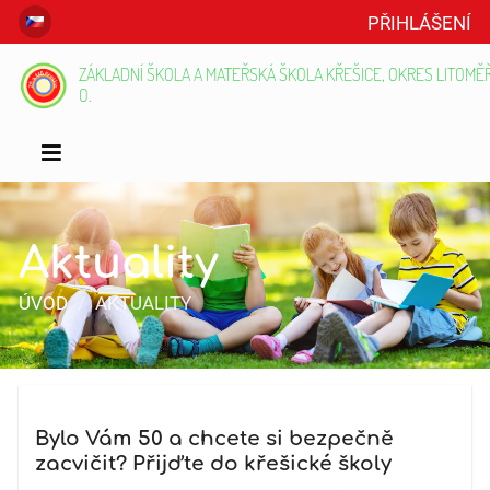
PŘIHLÁŠENÍ
ZÁKLADNÍ ŠKOLA A MATEŘSKÁ ŠKOLA KŘEŠICE, OKRES LITOMĚŘI
O.
Aktuality
ÚVOD
/
AKTUALITY
Aktuality
Bylo Vám 50 a chcete si bezpečně
zacvičit? Přijďte do křešické školy