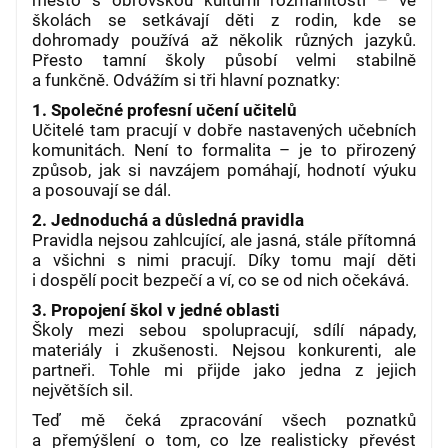
školách se setkávají děti z rodin, kde se
dohromady používá až několik různých jazyků.
Přesto tamní školy působí velmi stabilně
a funkčně. Odvážím si tři hlavní poznatky:
1. Společné profesní učení učitelů
Učitelé tam pracují v dobře nastavených učebních
komunitách. Není to formalita – je to přirozený
způsob, jak si navzájem pomáhají, hodnotí výuku
a posouvají se dál.
2. Jednoduchá a důsledná pravidla
Pravidla nejsou zahlcující, ale jasná, stále přítomná
a všichni s nimi pracují. Díky tomu mají děti
i dospělí pocit bezpečí a ví, co se od nich očekává.
3. Propojení škol v jedné oblasti
Školy mezi sebou spolupracují, sdílí nápady,
materiály i zkušenosti. Nejsou konkurenti, ale
partneři. Tohle mi přijde jako jedna z jejich
největších sil.
Teď mě čeká zpracování všech poznatků
a přemýšlení o tom, co lze realisticky převést