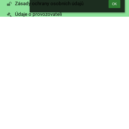
Zásady ochrany osobních údajů
OK
Údaje o provozovateli
Mapa stránek
Kontakty
Základní škola a Mateřská škola Křešice, okres
Litoměřice, p.o.
skola@zskresice.cz
reditelna@zskresice.cz
606409159
606 409 159, 603 868 632
Bezručova 141
41148 Křešice
Czech Republic