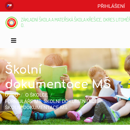
PŘIHLÁŠENÍ
ZÁKLADNÍ ŠKOLA A MATEŘSKÁ ŠKOLA KŘEŠICE, OKRES LITOMĚŘI
O.
Školní
dokumentace MŠ
ÚVOD
/
O ŠKOLCE
/
FORMULÁŘE MŠ, ŠKOLNÍ DOKUMENTACE
/
ŠKOLNÍ DOKUMENTACE MŠ