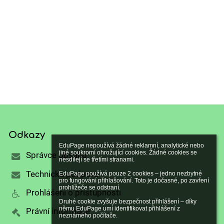
Odkazy
EduPage nepoužívá žádné reklamní, analytické nebo 
jiné soukromí ohrožující cookies. Žádné cookies se 
Správce obsahu
nesdílejí se třetími stranami.

Technická podpora
EduPage používá pouze 2 cookies – jedno nezbytné 
pro fungování přihlašování. Toto je dočasné, po zavření 
prohlížeče se odstraní.

Prohlášení o přístupnosti
Druhé cookie zvyšuje bezpečnost přihlášení – díky 
němu EduPage umí identifikovat přihlášení z 
Právní informace
neznámého počítače.