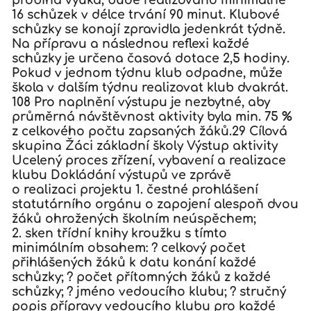
probíhá výuka, bude realizováno minimálně
16 schůzek v délce trvání 90 minut. Klubové
schůzky se konají zpravidla jedenkrát týdně.
Na přípravu a následnou reflexi každé
schůzky je určena časová dotace 2,5 hodiny.
Pokud v jednom týdnu klub odpadne, může
škola v dalším týdnu realizovat klub dvakrát.
108 Pro naplnění výstupu je nezbytné, aby
průměrná návštěvnost aktivity byla min. 75 %
z celkového počtu zapsaných žáků.29 Cílová
skupina Žáci základní školy Výstup aktivity
Ucelený proces zřízení, vybavení a realizace
klubu Dokládání výstupů ve zprávě
o realizaci projektu 1. čestné prohlášení
statutárního orgánu o zapojení alespoň dvou
žáků ohrožených školním neúspěchem;
2. sken třídní knihy kroužku s tímto
minimálním obsahem: ? celkový počet
přihlášených žáků k datu konání každé
schůzky; ? počet přítomných žáků z každé
schůzky; ? jméno vedoucího klubu; ? stručný
popis přípravy vedoucího klubu pro každé