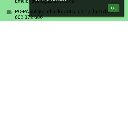
Email: jidelna@zskresice.cz
OK
PO-PÁ volejte od 6 do 7:30 a od 12 do 16 hod
602 372 686
Email: vyziskova.petra@zskresice.cz
Monika Stiskalová
702 171 122
Email: jidelna@zskresice.cz
Třídní učitelka: Mgr. Jitka Círusová
Asistentka pedagoga: Zuzana Náglová
Email: cirusova.jitka@zskresice.cz
Třídní učitelka: Mgr. Gabriela Hamerská
Asistentka pedagoga: Marcela Pirunčíková
Email: hamerska.gabina@zskresice.cz
Třídní učitelka: Mgr. Alena Seidlová
Asistentka pedagoga: Tereza Šílová
Email: seidlova.alena@zskresice.cz
Třídní učitelka: Mgr. Hana Ženklová
Asistentka pedagoga: Petra Vyzisková