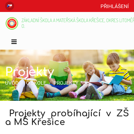
PŘIHLÁŠENÍ
ZÁKLADNÍ ŠKOLA A MATEŘSKÁ ŠKOLA KŘEŠICE, OKRES LITOMĚŘI
O.
Projekty
ÚVOD
/
O ŠKOLE
/
PROJEKTY
Projekty
Projekty probíhající v ZŠ
a MŠ Křešice