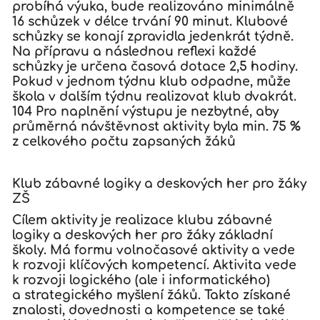
probíhá výuka, bude realizováno minimálně
16 schůzek v délce trvání 90 minut. Klubové
schůzky se konají zpravidla jedenkrát týdně.
Na přípravu a následnou reflexi každé
schůzky je určena časová dotace 2,5 hodiny.
Pokud v jednom týdnu klub odpadne, může
škola v dalším týdnu realizovat klub dvakrát.
104 Pro naplnění výstupu je nezbytné, aby
průměrná návštěvnost aktivity byla min. 75 %
z celkového počtu zapsaných žáků
Klub zábavné logiky a deskových her pro žáky
ZŠ
Cílem aktivity je realizace klubu zábavné
logiky a deskových her pro žáky základní
školy. Má formu volnočasové aktivity a vede
k rozvoji klíčových kompetencí. Aktivita vede
k rozvoji logického (ale i informatického)
a strategického myšlení žáků. Takto získané
znalosti, dovednosti a kompetence se také