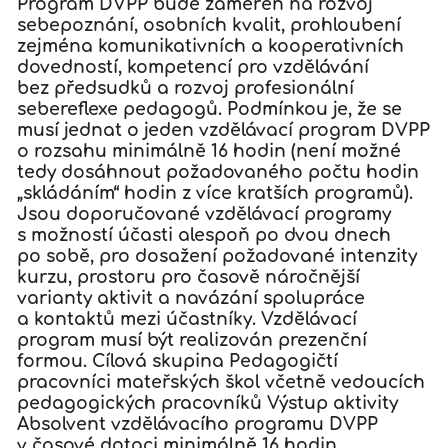
Program DVPP bude zaměřen na rozvoj
sebepoznání, osobních kvalit, prohloubení
zejména komunikativních a kooperativních
dovedností, kompetencí pro vzdělávání
bez předsudků a rozvoj profesionální
sebereflexe pedagogů. Podmínkou je, že se
musí jednat o jeden vzdělávací program DVPP
o rozsahu minimálně 16 hodin (není možné
tedy dosáhnout požadovaného počtu hodin
„skládáním“ hodin z více kratších programů).
Jsou doporučované vzdělávací programy
s možností účasti alespoň po dvou dnech
po sobě, pro dosažení požadované intenzity
kurzu, prostoru pro časově náročnější
varianty aktivit a navázání spolupráce
a kontaktů mezi účastníky. Vzdělávací
program musí být realizován prezenční
formou. Cílová skupina Pedagogičtí
pracovníci mateřských škol včetně vedoucích
pedagogických pracovníků Výstup aktivity
Absolvent vzdělávacího programu DVPP
v časové dotaci minimálně 16 hodin