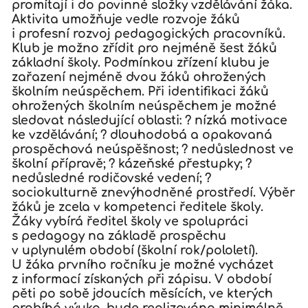
promítají i do povinné složky vzdělávání žáka.
Aktivita umožňuje vedle rozvoje žáků
i profesní rozvoj pedagogických pracovníků.
Klub je možno zřídit pro nejméně šest žáků
základní školy. Podmínkou zřízení klubu je
zařazení nejméně dvou žáků ohrožených
školním neúspěchem. Při identifikaci žáků
ohrožených školním neúspěchem je možné
sledovat následující oblasti: ? nízká motivace
ke vzdělávání; ? dlouhodobá a opakovaná
prospěchová neúspěšnost; ? nedůslednost ve
školní přípravě; ? kázeňské přestupky; ?
nedůsledné rodičovské vedení; ?
sociokulturně znevýhodněné prostředí. Výběr
žáků je zcela v kompetenci ředitele školy.
Žáky vybírá ředitel školy ve spolupráci
s pedagogy na základě prospěchu
v uplynulém období (školní rok/pololetí).
U žáka prvního ročníku je možné vycházet
z informací získaných při zápisu. V období
pěti po sobě jdoucích měsících, ve kterých