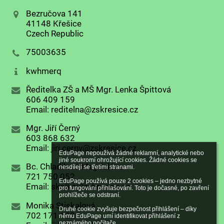
Bezručova 141
41148 Křešice
Czech Republic
75003635
kwhmerq
Ředitelka ZŠ a MŠ Mgr. Lenka Špittová
606 409 159
Email: reditelna@zskresice.cz
Mgr. Jiří Černý
603 868 632
Email: jiri.cerny@zskresice.cz
EduPage nepoužívá žádné reklamní, analytické nebo 
jiné soukromí ohrožující cookies. Žádné cookies se 
Bc. Chladilová Magdaléna
nesdílejí se třetími stranami.

721 750 052
EduPage používá pouze 2 cookies – jedno nezbytné 
Email: skolka@zskresice.cz
pro fungování přihlašování. Toto je dočasné, po zavření 
prohlížeče se odstraní.

Monika Stiskalová
Druhé cookie zvyšuje bezpečnost přihlášení – díky 
702 171 122
němu EduPage umí identifikovat přihlášení z 
neznámého počítače.