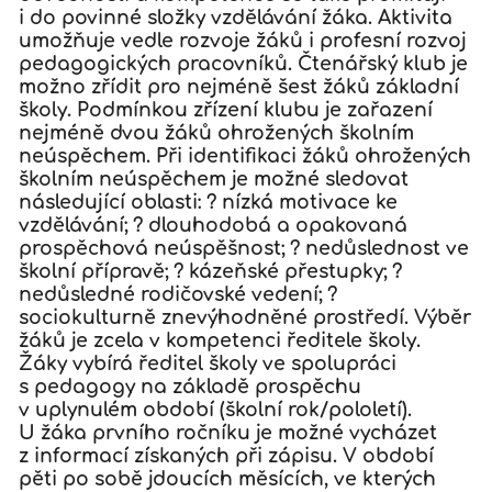
i do povinné složky vzdělávání žáka. Aktivita
umožňuje vedle rozvoje žáků i profesní rozvoj
pedagogických pracovníků. Čtenářský klub je
možno zřídit pro nejméně šest žáků základní
školy. Podmínkou zřízení klubu je zařazení
nejméně dvou žáků ohrožených školním
neúspěchem. Při identifikaci žáků ohrožených
školním neúspěchem je možné sledovat
následující oblasti: ? nízká motivace ke
vzdělávání; ? dlouhodobá a opakovaná
prospěchová neúspěšnost; ? nedůslednost ve
školní přípravě; ? kázeňské přestupky; ?
nedůsledné rodičovské vedení; ?
sociokulturně znevýhodněné prostředí. Výběr
žáků je zcela v kompetenci ředitele školy.
Žáky vybírá ředitel školy ve spolupráci
s pedagogy na základě prospěchu
v uplynulém období (školní rok/pololetí).
U žáka prvního ročníku je možné vycházet
z informací získaných při zápisu. V období
pěti po sobě jdoucích měsících, ve kterých