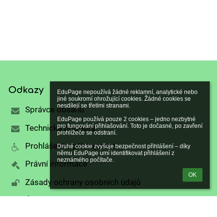
Odkazy
EduPage nepoužívá žádné reklamní, analytické nebo 
jiné soukromí ohrožující cookies. Žádné cookies se 
nesdílejí se třetími stranami.

Správce obsahu
EduPage používá pouze 2 cookies – jedno nezbytné 
pro fungování přihlašování. Toto je dočasné, po zavření 
Technická podpora
prohlížeče se odstraní.

Prohlášení o přístupnosti
Druhé cookie zvyšuje bezpečnost přihlášení – díky 
němu EduPage umí identifikovat přihlášení z 
neznámého počítače.
Právní informace
OK
Zásady ochrany osobních údajů
Údaje o provozovateli