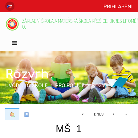
PŘIHLÁŠENÍ
ZÁKLADNÍ ŠKOLA A MATEŘSKÁ ŠKOLA KŘEŠICE, OKRES LITOMĚŘI
O.
Rozvrh
ÚVOD
/
O ŠKOLE
/
PRO RODIČE
/
ROZVRH
<
DNES
>
MŠ  1