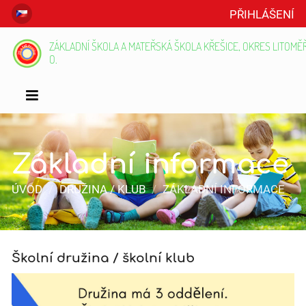
PŘIHLÁŠENÍ
ZÁKLADNÍ ŠKOLA A MATEŘSKÁ ŠKOLA KŘEŠICE, OKRES LITOMĚŘI
O.
Základní informace
ÚVOD
/
DRUŽINA / KLUB
/
ZÁKLADNÍ INFORMACE
Základní
Školní družina / školní klub
informace