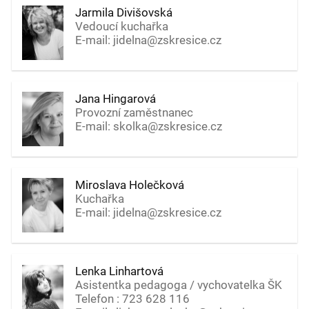
Jarmila Divišovská
Vedoucí kuchařka
E-mail: jidelna@zskresice.cz
Jana Hingarová
Provozní zaměstnanec
E-mail: skolka@zskresice.cz
Miroslava Holečková
Kuchařka
E-mail: jidelna@zskresice.cz
Lenka Linhartová
Asistentka pedagoga / vychovatelka ŠK
Telefon : 723 628 116