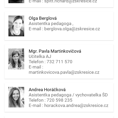
E-mail : spitt.richard@zskresice.cz
Olga Berglová
Asistentka pedagoga ,
E-mail : berglova.olga@zskresice.cz
Mgr. Pavla Martinkovičová
Učitelka AJ
Telefon : 732 711 570
E-mail :
martinkovicova.pavla@zskresice.cz
Andrea Horáčková
Asistentka pedagoga / vychovatelka ŠD
Telefon : 720 598 235
E-mail : horackova.andrea@zskresice.cz