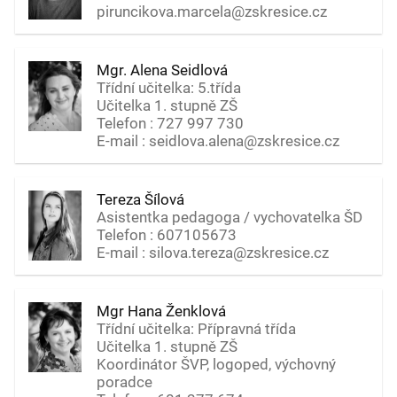
piruncikova.marcela@zskresice.cz
Mgr. Alena Seidlová
Třídní učitelka: 5.třída
Učitelka 1. stupně ZŠ
Telefon : 727 997 730
E-mail : seidlova.alena@zskresice.cz
Tereza Šílová
Asistentka pedagoga / vychovatelka ŠD
Telefon : 607105673
E-mail : silova.tereza@zskresice.cz
Mgr Hana Ženklová
Třídní učitelka: Přípravná třída
Učitelka 1. stupně ZŠ
Koordinátor ŠVP, logoped, výchovný
poradce