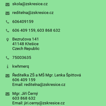
skola@zskresice.cz
reditelna@zskresice.cz
606409159
606 409 159, 603 868 632
Bezručova 141
41148 Křešice
Czech Republic
75003635
kwhmerq
Ředitelka ZŠ a MŠ Mgr. Lenka Špittová
606 409 159
Email: reditelna@zskresice.cz
Mgr. Jiří Černý
603 868 632
Email: jiri.cerny@zskresice.cz