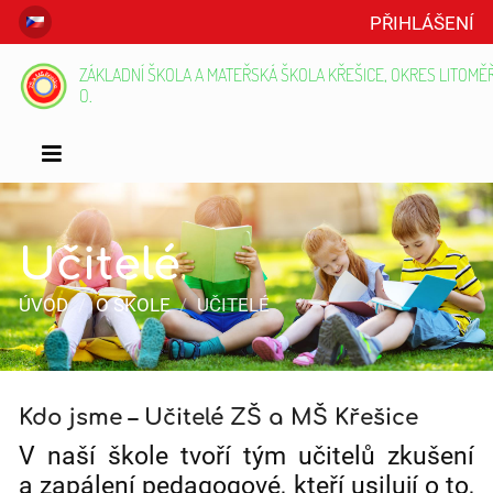
PŘIHLÁŠENÍ
ZÁKLADNÍ ŠKOLA A MATEŘSKÁ ŠKOLA KŘEŠICE, OKRES LITOMĚŘI
O.
Učitelé
ÚVOD
/
O ŠKOLE
/
UČITELÉ
Učitelé
Kdo jsme – Učitelé ZŠ a MŠ Křešice
V naší škole tvoří tým učitelů zkušení
a zapálení pedagogové, kteří usilují o to,