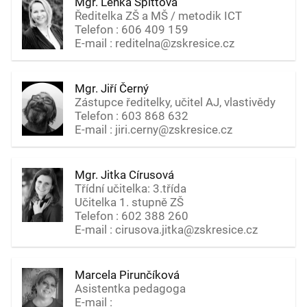
Mgr. Lenka Špittová
Ředitelka ZŠ a MŠ / metodik ICT
Telefon : 606 409 159
E-mail : reditelna@zskresice.cz
Mgr. Jiří Černý
Zástupce ředitelky, učitel AJ, vlastivědy
Telefon : 603 868 632
E-mail : jiri.cerny@zskresice.cz
Mgr. Jitka Círusová
Třídní učitelka: 3.třída
Učitelka 1. stupně ZŠ
Telefon : 602 388 260
E-mail : cirusova.jitka@zskresice.cz
Marcela Pirunčíková
Asistentka pedagoga
E-mail :