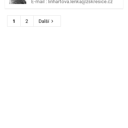
E-mail : linhartova.lenka@zskresice.cz
1
2
Další