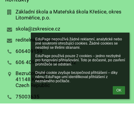
Základní škola a Mateřská škola Křešice, okres
Litoměřice, p.o.
skola@zskresice.cz
reditelna@zskresice.cz
EduPage nepoužívá žádné reklamní, analytické nebo 
jiné soukromí ohrožující cookies. Žádné cookies se 
nesdílejí se třetími stranami.

606409159
EduPage používá pouze 2 cookies – jedno nezbytné 
pro fungování přihlašování. Toto je dočasné, po zavření 
606 409 159, 603 868 632
prohlížeče se odstraní.

Bezručova 141
Druhé cookie zvyšuje bezpečnost přihlášení – díky 
němu EduPage umí identifikovat přihlášení z 
41148 Křešice
neznámého počítače.
Czech Republic
OK
75003635
kwhmerq
Ředitelka ZŠ a MŠ Mgr. Lenka Špittová
606 409 159
Email: reditelna@zskresice.cz