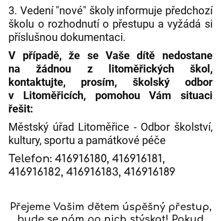
3. Vedení "nové" školy informuje předchozí
školu o rozhodnutí o přestupu a vyžádá si
příslušnou dokumentaci.
V případě, že se Vaše dítě nedostane
na žádnou z litoměřických škol,
kontaktujte, prosím, školský odbor
v Litoměřicích, pomohou Vám situaci
řešit:
Městský úřad Litoměřice - Odbor školství,
kultury, sportu a památkové péče
Telefon: 416916180, 416916181,
416916182, 416916183, 416916189
Přejeme Vašim dětem úspěšný přestup,
bude se nám po nich stýskat! Pokud