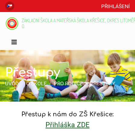
PŘIHLÁŠENÍ
ZÁKLADNÍ ŠKOLA A MATEŘSKÁ ŠKOLA KŘEŠICE, OKRES LITOMĚŘI
O.
Přestupy
ÚVOD
/
O ŠKOLE
/
PRO RODIČE
/
PŘESTUPY
Přestupy
Přestup k nám do ZŠ Křešice:
Přihláška ZDE