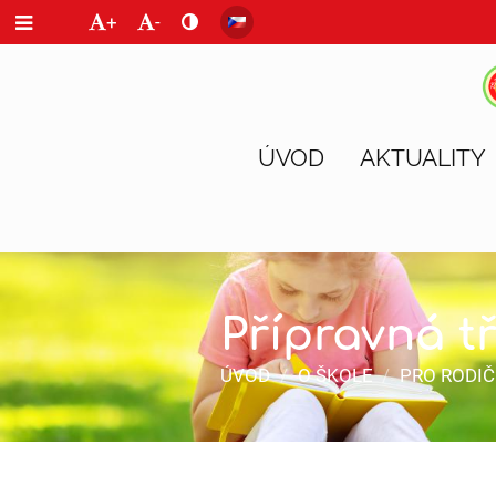
+
-
ÚVOD
AKTUALITY
Přípravná t
ÚVOD
/
O ŠKOLE
/
PRO RODIČ
Přípravná