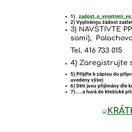
1)
zadost_o_vysetreni_v
2) Vyplněnou žádost zašle
3) NAVŠTIVTE PP
sami),
Palachova 
Tel. 416 733 015
4) Zaregistrujte 
5) Přijďte k zápisu do pří
uvedeny výše)
6) Děti jsou přijímány dle
7).....a hurá do křešické pří
KRÁT