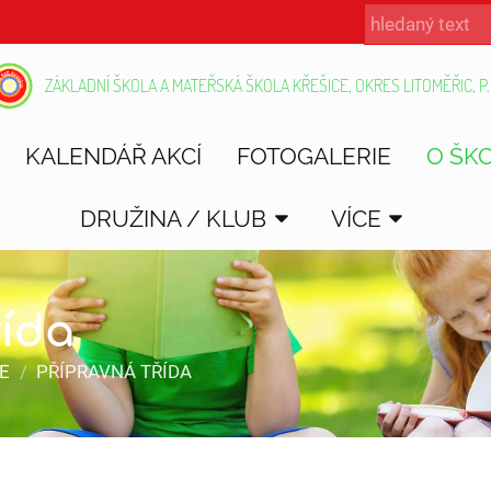
ZÁKLADNÍ ŠKOLA A MATEŘSKÁ ŠKOLA KŘEŠICE, OKRES LITOMĚŘIC, P.
KALENDÁŘ AKCÍ
FOTOGALERIE
O ŠK
DRUŽINA / KLUB
VÍCE
řída
E
/
PŘÍPRAVNÁ TŘÍDA