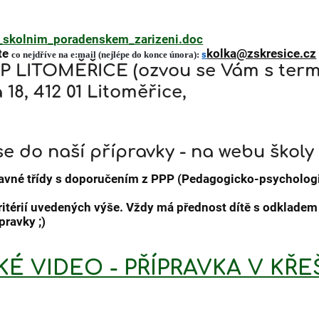
e_skolnim_poradenskem_zarizeni.doc
te
kolka@zskresice.cz
co nejdříve na e:mail (nejlépe do konce února)
:
s
P LITOMĚŘICE (ozvou se Vám s ter
18, 412 01 Litoměřice,
se do naší přípravky - na webu školy
pravné třídy s doporučením z PPP (Pedagogicko-psychologi
 kritérií uvedených výše. Vždy má přednost dítě s odklade
pravky ;)
KÉ VIDEO - PŘÍPRAVKA V KŘE