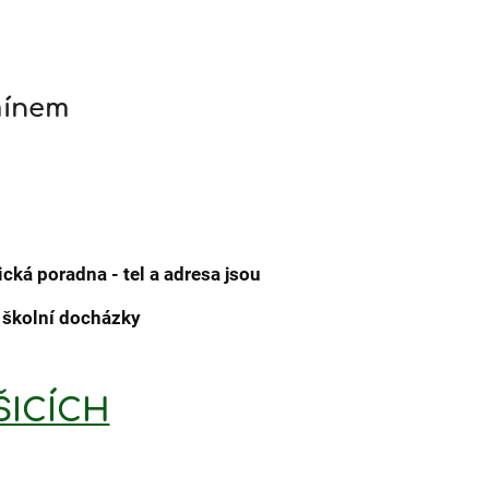
mínem
cká poradna - tel a adresa jsou
m školní docházky
ŠICÍCH