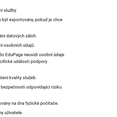
í služby.
 být exportovány, pokud je chce
ání datových záloh.
í osobních údajů.
do EduPage neuvidí osobní údaje
ecifické události podpory
ení kvality služeb.
bezpečnosti odpovídající riziku
vány na dva fyzické počítače.
y uživatele.