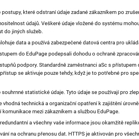
ostupy, které odstraní údaje zadané zákazníkem po zrušen
ositelnost údajů. Veškeré údaje vložené do systému mohou
t do jiných služeb.
lohuje data a používá zabezpečené datová centra pro uklád
ístupem do EduPage podepsali dohodu o ochraně zpracován
 stupňů podpory. Standardně zaměstnanci aSc s přístupem 
 přístup se aktivuje pouze tehdy, když je to potřebné pro sp
uhrnné statistické údaje. Tyto údaje se používají pro zlepš
vhodná technická a organizační opatření k zajištění úrovně 
ění komunikace mezi zákazníkem a službou EduPage.
redundantní a všechny vaše informace jsou okamžitě repliko
vání na ochranu přenosu dat. HTTPS je aktivován pro všechn