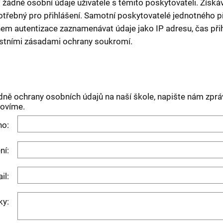
 žádné osobní údaje uživatele s těmito poskytovateli. Získá
otřebný pro přihlášení. Samotní poskytovatelé jednotného p
 autentizace zaznamenávat údaje jako IP adresu, čas přihlá
astními zásadami ochrany soukromí.
dně ochrany osobních údajů na naší škole, napište nám zprá
povíme.
o:
ní:
il:
ky: