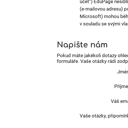
účet“) EduPage nesdílí
(e-mailovou adresu) p
Microsoft) mohou během
v souladu se svými vl
Napište nám
Pokud máte jakékoli dotazy ohle
formuláře. Vaše otázky rádi zod
Jmén
Příjme
Váš ema
Vaše otázky, připomín