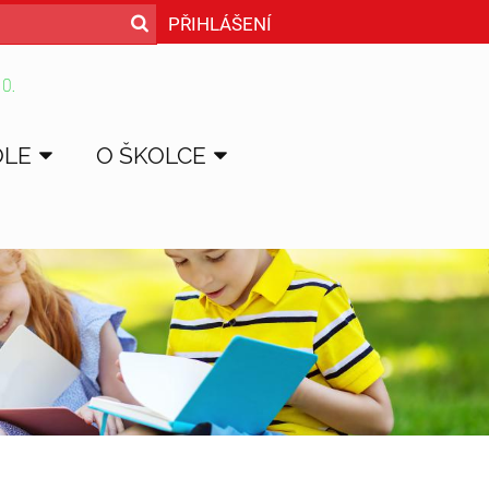
PŘIHLÁŠENÍ
 O.
OLE
O ŠKOLCE