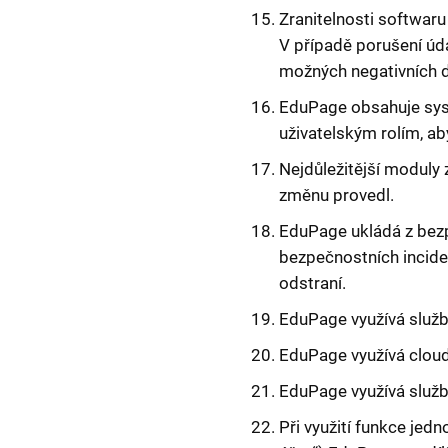
Zranitelnosti softwar
V případě porušení úd
možných negativních 
EduPage obsahuje syst
uživatelským rolím, ab
Nejdůležitější moduly 
změnu provedl.
EduPage ukládá z bezp
bezpečnostních inciden
odstraní.
EduPage využívá služb
EduPage využívá cloud
EduPage využívá službu
Při využití funkce jedn