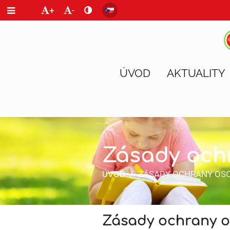
+
-
ÚVOD
AKTUALITY
Zásady och
ÚVOD
/
ZÁSADY OCHRANY OS
Zásady
Zásady ochrany o