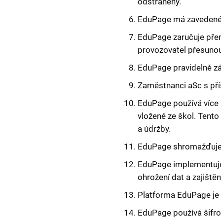
odstraněny.
EduPage má zavedené p
EduPage zaručuje přen
provozovatel přesunou
EduPage pravidelně zá
Zaměstnanci aSc s př
EduPage používá více
vložené ze škol. Tento
a údržby.
EduPage shromažďuje so
EduPage implementuje 
ohrožení dat a zajišt
Platforma EduPage je 
EduPage používá šifro