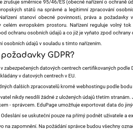
 zrušuje směrnice 95/46/ES (obecné nařízení o ochraně údaj
ropských států na správné a legitimní zpracování osobní
Nařízení stanoví obecné povinnosti, práva a požadavky v
 celém evropském prostoru. Nařízení reguluje volný tok
pod ochranu osobních údajů a co již je vyňato zpod ochrany
í osobních údajů v souladu s tímto nařízením.
e požadavky GDPR?
v zabezpečených datových centrech certifikovaných podle 
ukládány v datových centrech v EU.
dných dalších zpracovatelů kromě webhostingu podle bodu 
atel nikdy nesdílí žádné z uložených údajů třetím stranám. 
íkem - správcem. EduPage umožňuje exportovat data do jinýc
 Odeslání se uskuteční pouze na přímý podnět uživatele a ex
vo na zapomnění. Na požádání správce budou všechny ozna