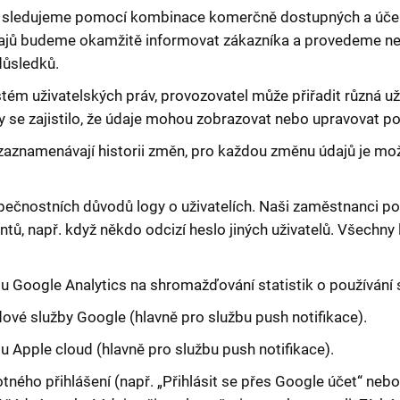
u sledujeme pomocí kombinace komerčně dostupných a účel
ajů budeme okamžitě informovat zákazníka a provedeme ne
důsledků.
ém uživatelských práv, provozovatel může přiřadit různá už
y se zajistilo, že údaje mohou zobrazovat nebo upravovat pou
zaznamenávají historii změn, pro každou změnu údajů je možn
ečnostních důvodů logy o uživatelích. Naši zaměstnanci p
tů, např. když někdo odcizí heslo jiných uživatelů. Všechny
u Google Analytics na shromažďování statistik o používání
ové služby Google (hlavně pro službu push notifikace).
 Apple cloud (hlavně pro službu push notifikace).
otného přihlášení (např. „Přihlásit se přes Google účet“ nebo