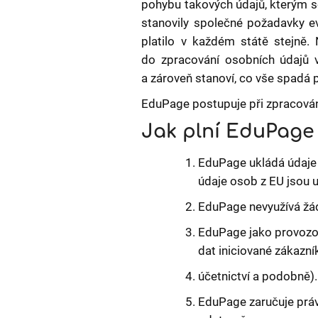
pohybu takových údajů, kterým se
stanovily společné požadavky ev
platilo v každém státě stejně. 
do zpracování osobních údajů v
a zároveň stanoví, co vše spadá 
EduPage postupuje při zpracován
Jak plní EduPag
EduPage ukládá údaje 
údaje osob z EU jsou 
EduPage nevyužívá žá
EduPage jako provozov
dat iniciované zákazn
účetnictví a podobně).
EduPage zaručuje prá