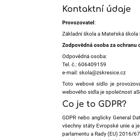
ochrany
Kontaktní údaje
osobních
údajů
Provozovatel
:
Základní škola a Mateřská škola 
Zodpovědná osoba za ochranu o
Odpovědná osoba:
Tel. č.: 606409159
e-mail: skola@zskresice.cz
Toto webové sídlo je provozo
webového sídla je společnost aSc
Co je to GDPR?
GDPR nebo anglicky General Data
všechny státy Evropské unie a je
parlamentu a Rady (EU) 2016/679