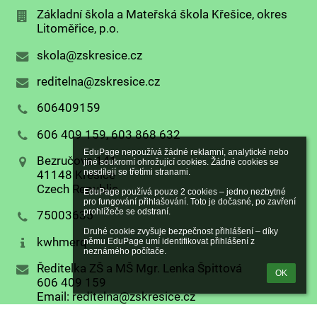
Základní škola a Mateřská škola Křešice, okres
Litoměřice, p.o.
skola@zskresice.cz
reditelna@zskresice.cz
606409159
606 409 159, 603 868 632
EduPage nepoužívá žádné reklamní, analytické nebo 
Bezručova 141
jiné soukromí ohrožující cookies. Žádné cookies se 
nesdílejí se třetími stranami.

41148 Křešice
Czech Republic
EduPage používá pouze 2 cookies – jedno nezbytné 
pro fungování přihlašování. Toto je dočasné, po zavření 
prohlížeče se odstraní.

75003635
Druhé cookie zvyšuje bezpečnost přihlášení – díky 
kwhmerq
němu EduPage umí identifikovat přihlášení z 
neznámého počítače.
Ředitelka ZŠ a MŠ Mgr. Lenka Špittová
OK
606 409 159
Email: reditelna@zskresice.cz