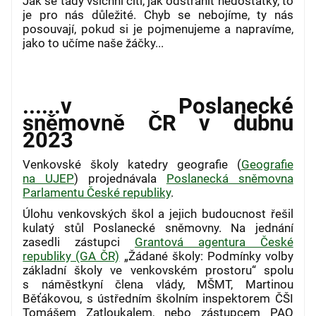
Jak se tady všichni cítí, jak odstranit nedostatky, to
je pro nás důležité. Chyb se nebojíme, ty nás
posouvají, pokud si je pojmenujeme a napravíme,
jako to učíme naše žáčky...
......v Poslanecké
sněmovně ČR v dubnu
2023
Venkovské školy katedry geografie (
Geografie
na UJEP
) projednávala
Poslanecká sněmovna
Parlamentu České republiky
.
Úlohu venkovských škol a jejich budoucnost řešil
kulatý stůl Poslanecké sněmovny. Na jednání
zasedli zástupci
Grantová agentura České
republiky (GA ČR)
„Žádané školy: Podmínky volby
základní školy ve venkovském prostoru“ spolu
s náměstkyní člena vlády, MŠMT, Martinou
Běťákovou, s ústředním školním inspektorem ČŠI
Tomášem Zatloukalem, nebo zástupcem PAQ