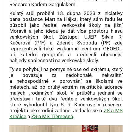
Research Karlem Gargulákem.
Kulatý stůl proběhl 13. dubna 2023 z iniciativy
pana poslance Martina Hájka, který sám řadu let
působil jako ředitel venkovské školy na jižní
Moravě a jeho ideou je dát více prostoru hlasu
venkovských škol. Zástupci UJEP Silvie R.
Kučerová (PřF) a Zdeněk Svoboda (PF) zde
reprezentovali také výzkumné centrum GEOEDU
při katedře geografie a přednesli obecnější
náhledy společnosti na venkovské školy.
Ty se pohybují na pomyslné ose od extrému, který
je považuje za nedokonalé, nekvalitní
a nehospodárné v porovnání se školami ve
městech, až po druhý extrém nekritické adorace
malých „rodinných“ škol. V průběhu jednání se
představili také dva ředitelé venkovských škol,
které vyhodnotil tým S. R. Kučerové v řešeném
projektu jako rodiči žádané. Jednalo se o
ZŠ a MŠ
Křešice
a
ZŠ a MŠ Třemešná
.