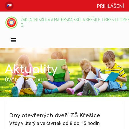
PŘIHLÁŠENÍ
ZÁKLADNÍ ŠKOLA A MATEŘSKÁ ŠKOLA KŘEŠICE, OKRES LITOMĚŘI
O.
Aktuality
ÚVOD
/
AKTUALITY
Aktuality
Dny otevřených dveří ZŠ Křešice
Vždy v úterý a ve čtvrtek od 8 do 15 hodin