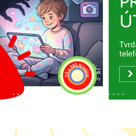
P
Ú
Tvrd
tele