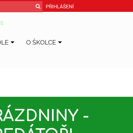
PŘIHLÁŠENÍ
 O.
OLE
O ŠKOLCE
RÁZDNINY -