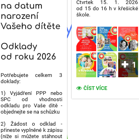
Čtvrtek 15. 1. 2026
na datum
od 15 do 16 h v křešické
škole.
narození
Vašeho dítěte
Odklady
od roku 2026
1
Potřebujete celkem 3
doklady:
PŘÍPRAVKA
ČÍST VÍCE
1) Vyjádření PPP nebo
NEBO
SPC od vhodnosti
1.
odkladu pro Vaše dítě -
TŘÍDA?
objednejte se na schůzku
PŘIJĎTE
SE
2) Žádost o odklad -
PORADIT
přineste vyplněné k zápisu
NA
(níže si můžete stáhnout
SPECIÁLNÍ