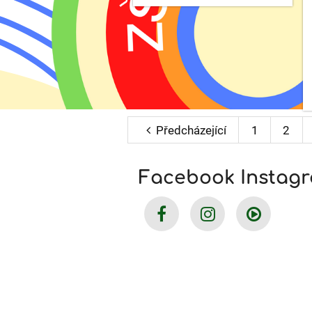
PRO
DĚTI
OD
7
LET
-
S
ROBOTIKOU
ZDARMA:
Předcházející
1
2
Facebook Instag