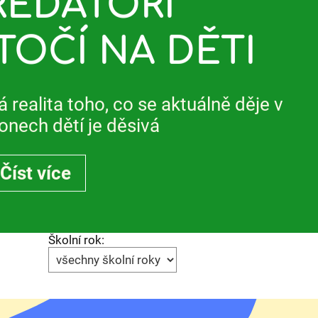
REDÁTOŘI
TOČÍ NA DĚTI
á realita toho, co se aktuálně děje v
fonech dětí je děsivá
Číst více
Školní rok: