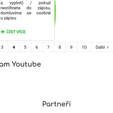
a vyplnit) / pokud
SCHŮZCE
nestihnete do zápisu,
S
domluvíme se osobně
BUDOUCÍMI
u zápisu
UČITELKAMI
TĚCHTO
TŘÍD:
ZÁPIS
ČÍST VÍCE
DO
ŠKOLY
/
3
4
5
6
7
8
9
10
Další
ODKLAD
-
NOVÉ
ram Youtube
INFORMACE:
Partneři