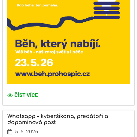
CERTIFIKÁT
ČÍST VÍCE
DOBRÉ
ENERGIE
-
Whatsapp - kyberšikana, predátoři a
PODĚKOVÁNÍ:
dopaminová past
5. 5. 2026