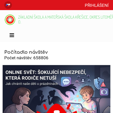
PŘIHLÁŠENÍ
ZÁKLADNÍ ŠKOLA A MATEŘSKÁ ŠKOLA KŘEŠICE, OKRES LITOMĚŘI
O.
Úvod
Počítadlo návštěv
Počet návštěv: 658806