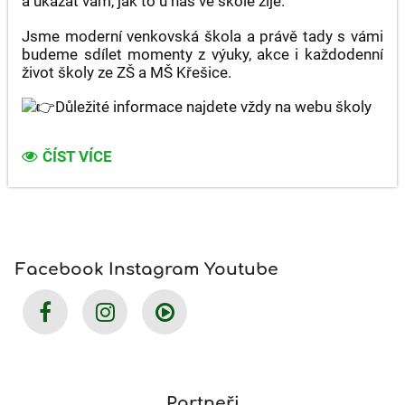
a ukázat vám, jak to u nás ve škole žije.
Jsme moderní venkovská škola a právě tady s vámi
budeme sdílet momenty z výuky, akce i každodenní
život školy ze ZŠ a MŠ Křešice.
Důležité informace najdete vždy na webu školy
JSME
ČÍST VÍCE
ZPÁTKY
NA
SÍTÍCH
FB
A
IG:
Facebook Instagram Youtube
Partneři