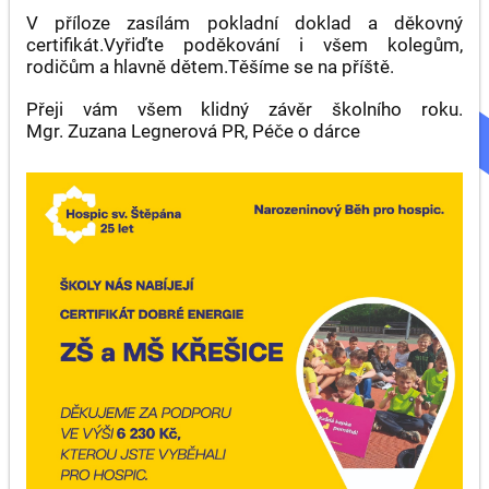
OBLASTI
V příloze zasílám pokladní doklad a děkovný
WELL-
certifikát.
Vyřiďte poděkování i všem kolegům,
BEINGU:
rodičům a hlavně dětem.
Těšíme se na příště.
Přeji vám všem klidný závěr školního roku.
Mgr. Zuzana Legnerová
PR, Péče o dárce