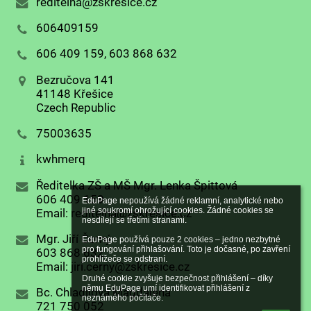
reditelna@zskresice.cz
606409159
606 409 159, 603 868 632
Bezručova 141
41148 Křešice
Czech Republic
75003635
kwhmerq
Ředitelka ZŠ a MŠ Mgr. Lenka Špittová
606 409 159
EduPage nepoužívá žádné reklamní, analytické nebo 
jiné soukromí ohrožující cookies. Žádné cookies se 
Email: reditelna@zskresice.cz
nesdílejí se třetími stranami.

Mgr. Jiří Černý
EduPage používá pouze 2 cookies – jedno nezbytné 
pro fungování přihlašování. Toto je dočasné, po zavření 
603 868 632
prohlížeče se odstraní.

Email: jiri.cerny@zskresice.cz
Druhé cookie zvyšuje bezpečnost přihlášení – díky 
němu EduPage umí identifikovat přihlášení z 
Bc. Chladilová Magdaléna
neznámého počítače.
721 750 052