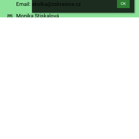
Email: skolka@zskresice.cz
OK
Monika Stiskalová
702 171 122
Email: jidelna@zskresice.cz
PO-PÁ volejte od 6 do 7:30 a od 12 do 16 hod
602 372 686
Email: vyziskova.petra@zskresice.cz
Monika Stiskalová
702 171 122
Email: jidelna@zskresice.cz
Třídní učitelka: Mgr. Jitka Círusová
Asistentka pedagoga: Zuzana Náglová
Email: cirusova.jitka@zskresice.cz
Třídní učitelka: Mgr. Gabriela Hamerská
Asistentka pedagoga: Marcela Pirunčíková
Email: hamerska.gabina@zskresice.cz
Třídní učitelka: Mgr. Alena Seidlová