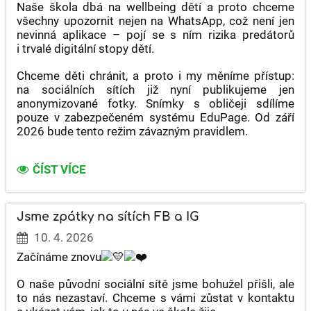
Naše škola dbá na wellbeing dětí a proto chceme
všechny upozornit nejen na WhatsApp, což není jen
nevinná aplikace – pojí se s ním rizika predátorů
i trvalé digitální stopy dětí.
Chceme děti chránit, a proto i my měníme přístup:
na sociálních sítích již nyní publikujeme jen
anonymizované fotky. Snímky s obličeji sdílíme
pouze v zabezpečeném systému EduPage. Od září
2026 bude tento režim závazným pravidlem.
WHATSAPP
ČÍST VÍCE
-
KYBERŠIKANA,
PREDÁTOŘI
Jsme zpátky na sítích FB a IG
A
10. 4. 2026
DOPAMINOVÁ
PAST:
Začínáme znovu
O naše původní sociální sítě jsme bohužel přišli, ale
to nás nezastaví. Chceme s vámi zůstat v kontaktu