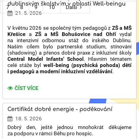
dublinským školstvím v oblasti Well-beingu
7
8
9
10
Další
21. 5. 2026
V květnu 2026 se společný tým pedagogů z
ZŠ a MŠ
Křešice
a
ZŠ a MŠ Bohušovice nad Ohří
vydal
na intenzivní odbornou stáž do irského Dublinu.
Naším cílem bylo partnerské studium, stínování
(shadowing) a přenos dobré praxe z inkluzivní školy
Central Model Infants' School
. Hlavním tématem
celé stáže byl
well-being (psychická pohoda) dětí
i pedagogů a moderní inkluzivní vzdělávání
.
NAŠE
ČÍST VÍCE
ŠKOLA
V
IRSKU:
Certifikát dobré energie - poděkování
INSPIRUJEME
18. 5. 2026
SE
DUBLINSKÝM
Dobrý den, ještě jednou mnohokrát děkujeme
ŠKOLSTVÍM
za podporu v rámci Běhu pro hospic.
V