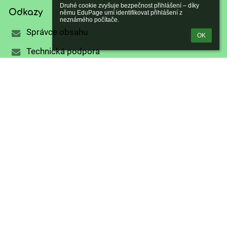
Druhé cookie zvyšuje bezpečnost přihlášení – díky 
Odkazy
němu EduPage umí identifikovat přihlášení z 
neznámého počítače.
Správce obsahu
OK
Technická podpora
Prohlášení o přístupnosti
Právní informace
Zásady ochrany osobních údajů
Údaje o provozovateli
Mapa stránek
Kontakty
Základní škola a Mateřská škola Křešice, okres
Litoměřice, p.o.
skola@zskresice.cz