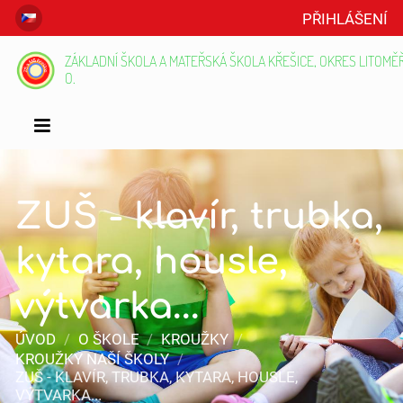
PŘIHLÁŠENÍ
ZÁKLADNÍ ŠKOLA A MATEŘSKÁ ŠKOLA KŘEŠICE, OKRES LITOMĚŘI
O.
ZUŠ - klavír, trubka,
kytara, housle,
výtvarka...
ÚVOD
/
O ŠKOLE
/
KROUŽKY
/
KROUŽKY NAŠÍ ŠKOLY
/
ZUŠ - KLAVÍR, TRUBKA, KYTARA, HOUSLE,
VÝTVARKA...