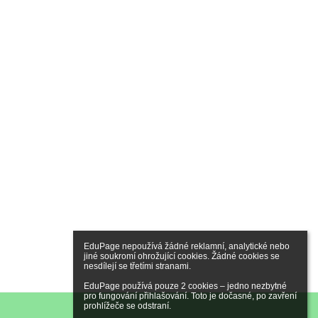
EduPage nepoužívá žádné reklamní, analytické nebo 
jiné soukromí ohrožující cookies. Žádné cookies se 
nesdílejí se třetími stranami.

EduPage používá pouze 2 cookies – jedno nezbytné 
pro fungování přihlašování. Toto je dočasné, po zavření 
prohlížeče se odstraní.
