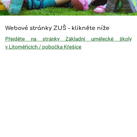
ZUŠ
Webové stránky ZUŠ - klikněte níže
-
Přejděte na stránky Základní umělecké školy
klavír,
v Litoměřicích / pobočka Křešice
trubka,
kytara,
housle,
výtvarka...