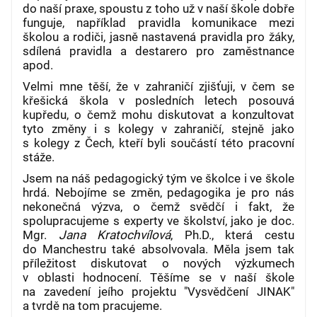
do naší praxe, spoustu z toho už v naší škole dobře
funguje, například pravidla komunikace mezi
školou a rodiči, jasně nastavená pravidla pro žáky,
sdílená pravidla a destarero pro zaměstnance
apod.
Velmi mne těší, že v zahraničí zjišťuji, v čem se
křešická škola v posledních letech posouvá
kupředu, o čemž mohu diskutovat a konzultovat
tyto změny i s kolegy v zahraničí, stejně jako
s kolegy z Čech, kteří byli součástí této pracovní
stáže.
Jsem na náš pedagogický tým ve školce i ve škole
hrdá. Nebojíme se změn, pedagogika je pro nás
nekonečná výzva, o čemž svědčí i fakt, že
spolupracujeme s experty ve školství, jako je
doc.
Mgr.
Jana Kratochvílová
, Ph.D., která cestu
do Manchestru také absolvovala. Měla jsem tak
příležitost diskutovat o nových výzkumech
v oblasti hodnocení. Těšíme se v naší škole
na zavedení jeího projektu "Vysvědčení JINAK"
a tvrdě na tom pracujeme.