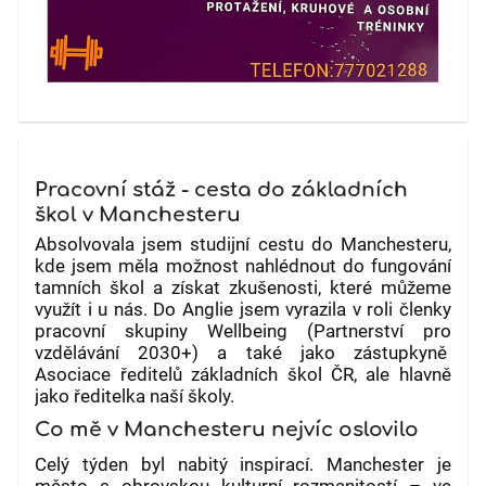
Pracovní stáž - cesta do základních
škol v Manchesteru
Absolvovala jsem studijní cestu do Manchesteru,
kde jsem měla možnost nahlédnout do fungování
tamních škol a získat zkušenosti, které můžeme
využít i u nás. Do Anglie jsem vyrazila v roli členky
pracovní skupiny Wellbeing (Partnerství pro
vzdělávání 2030+) a také jako zástupkyně
Asociace ředitelů základních škol ČR, ale hlavně
jako ředitelka naší školy.
Co mě v Manchesteru nejvíc oslovilo
Celý týden byl nabitý inspirací. Manchester je
město s obrovskou kulturní rozmanitostí – ve