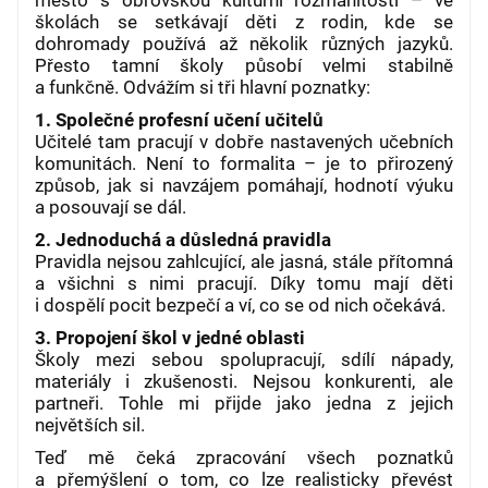
školách se setkávají děti z rodin, kde se
dohromady používá až několik různých jazyků.
Přesto tamní školy působí velmi stabilně
a funkčně. Odvážím si tři hlavní poznatky:
1. Společné profesní učení učitelů
Učitelé tam pracují v dobře nastavených učebních
komunitách. Není to formalita – je to přirozený
způsob, jak si navzájem pomáhají, hodnotí výuku
a posouvají se dál.
2. Jednoduchá a důsledná pravidla
Pravidla nejsou zahlcující, ale jasná, stále přítomná
a všichni s nimi pracují. Díky tomu mají děti
i dospělí pocit bezpečí a ví, co se od nich očekává.
3. Propojení škol v jedné oblasti
Školy mezi sebou spolupracují, sdílí nápady,
materiály i zkušenosti. Nejsou konkurenti, ale
partneři. Tohle mi přijde jako jedna z jejich
největších sil.
Teď mě čeká zpracování všech poznatků
a přemýšlení o tom, co lze realisticky převést