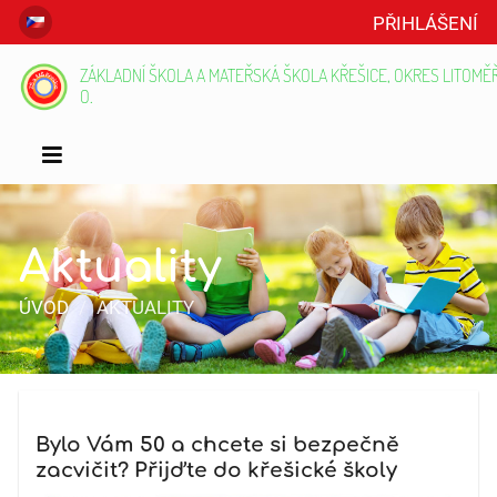
PŘIHLÁŠENÍ
ZÁKLADNÍ ŠKOLA A MATEŘSKÁ ŠKOLA KŘEŠICE, OKRES LITOMĚŘI
O.
Aktuality
ÚVOD
/
AKTUALITY
Aktuality
Bylo Vám 50 a chcete si bezpečně
zacvičit? Přijďte do křešické školy