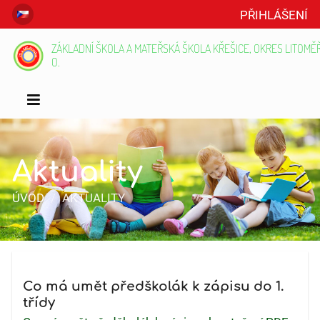
PŘIHLÁŠENÍ
ZÁKLADNÍ ŠKOLA A MATEŘSKÁ ŠKOLA KŘEŠICE, OKRES LITOMĚŘI
O.
Aktuality
ÚVOD
/
AKTUALITY
Aktuality
Co má umět předškolák k zápisu do 1.
třídy