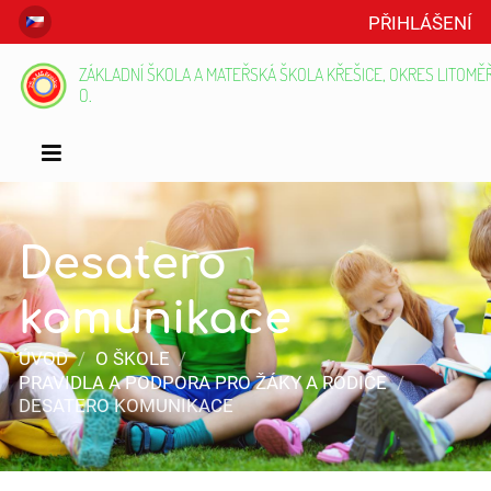
PŘIHLÁŠENÍ
ZÁKLADNÍ ŠKOLA A MATEŘSKÁ ŠKOLA KŘEŠICE, OKRES LITOMĚŘI
O.
Desatero
komunikace
ÚVOD
/
O ŠKOLE
/
PRAVIDLA A PODPORA PRO ŽÁKY A RODIČE
/
DESATERO KOMUNIKACE