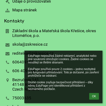
Údaje o provozovateli
Mapa stránek
Kontakty
Základní škola a Mateřská škola Křešice, okres
Litoměřice, p.o.
skola@zskresice.cz
reditelna@zskresice.cz
EduPage nepoužívá žádné reklamní, analytické nebo 
jiné soukromí ohrožující cookies. Žádné cookies se 
606409159
nesdílejí se třetími stranami.

EduPage používá pouze 2 cookies – jedno nezbytné 
606 409 159, 603 868 632
pro fungování přihlašování. Toto je dočasné, po zavření 
prohlížeče se odstraní.

Bezručova 141
Druhé cookie zvyšuje bezpečnost přihlášení – díky 
41148 Křešice
němu EduPage umí identifikovat přihlášení z 
Czech Republic
neznámého počítače.
OK
75003635